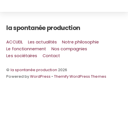
la spontanée production
Back
To
Top
ACCUEIL
Les actualités
Notre philosophie
Le fonctionnement
Nos compagnies
Les sociétaires
Contact
©
la spontanée production
2026
Powered by
WordPress
•
Themify WordPress Themes