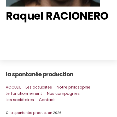
Raquel RACIONERO
la spontanée production
Back
To
Top
ACCUEIL
Les actualités
Notre philosophie
Le fonctionnement
Nos compagnies
Les sociétaires
Contact
©
la spontanée production
2026