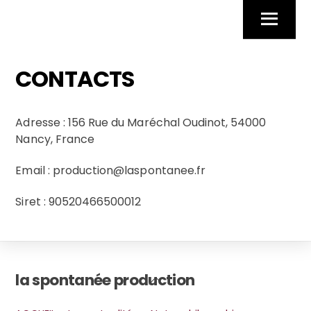
Skip
Menu
to
content
CONTACTS
Adresse : 156 Rue du Maréchal Oudinot, 54000
Nancy, France
Email : production@laspontanee.fr
Siret : 90520466500012
la spontanée production
Back
To
Top